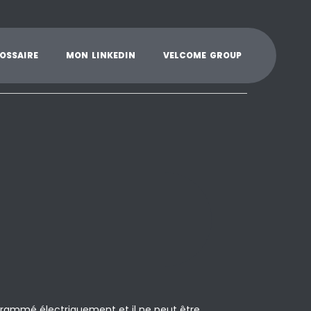
K
L
M
N
O
P
Q
R
S
T
U
V
W
X
Y
O
S
S
A
I
R
E
M
O
N
L
I
N
K
E
D
I
N
V
E
L
C
O
M
E
G
R
O
U
P
ogrammé électriquement et il ne peut être