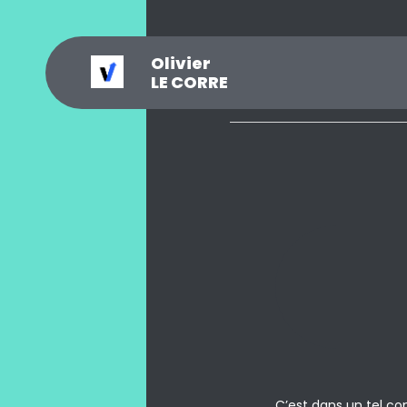
Olivier
_
?
.
@
#
~
$
0
LE CORRE
C’est dans un tel co