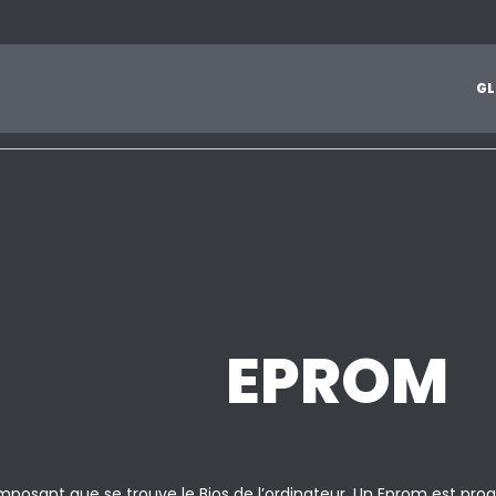
1
2
3
4
5
6
7
8
9
A
B
C
D
E
F
G
H
I
J
G
L
Z
EPROM
mposant que se trouve le Bios de l’ordinateur. Un Eprom est pr