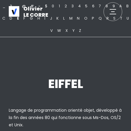
_
?
.
@
#
~
$
0
1
2
3
4
5
6
7
8
9
A
B
Olivier
LE CORRE
C
D
E
F
G
H
I
J
K
L
M
N
O
P
Q
R
S
T
U
V
W
X
Y
Z
EIFFEL
Langage de programmation orienté objet, développé à
la fin des années 80 qui fonctionne sous Ms-Dos, OS/2
et Unix.