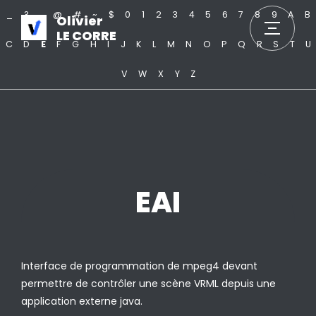
_
?
.
@
#
~
$
0
1
2
3
4
5
6
7
8
9
A
B
Olivier
LE CORRE
C
D
E
F
G
H
I
J
K
L
M
N
O
P
Q
R
S
T
U
V
W
X
Y
Z
EAI
Interface de programmation de mpeg4 devant
permettre de contrôler une scène VRML depuis une
application externe java.