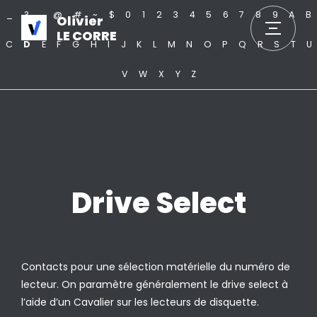
_
?
.
@
#
~
$
0
1
2
3
4
5
6
7
8
9
A
B
Olivier
LE CORRE
C
D
E
F
G
H
I
J
K
L
M
N
O
P
Q
R
S
T
U
V
W
X
Y
Z
Drive Select
Contacts pour une sélection matérielle du numéro de
lecteur. On paramètre généralement le drive select à
l’aide d’un Cavalier sur les lecteurs de disquette.