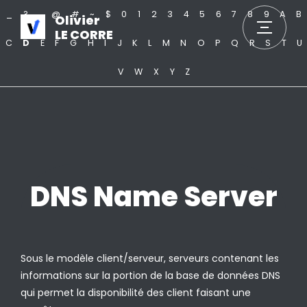
_
?
.
@
#
~
$
0
1
2
3
4
5
6
7
8
9
A
B
Olivier
LE CORRE
C
D
E
F
G
H
I
J
K
L
M
N
O
P
Q
R
S
T
U
V
W
X
Y
Z
DNS Name Server
Sous le modèle client/serveur, serveurs contenant les
informations sur la portion de la base de données DNS
qui permet la disponibilité des client faisant une