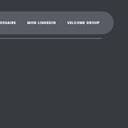
K
L
M
N
O
P
Q
R
S
T
U
V
W
X
Y
O
S
S
A
I
R
E
M
O
N
L
I
N
K
E
D
I
N
V
E
L
C
O
M
E
G
R
O
U
P