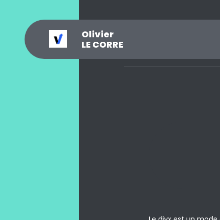
Olivier
_
?
.
@
#
~
$
0
LE CORRE
Le divx est un mode