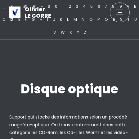
_
?
.
@
#
~
$
0
1
2
3
4
5
6
7
8
9
A
B
Olivier
LE CORRE
C
D
E
F
G
H
I
J
K
L
M
N
O
P
Q
R
S
T
U
V
W
X
Y
Z
Disque optique
Support qui stocke des informations selon un procédé
magnéto-optique. On trouve notamment dans cette
catégorie les CD-Rom, les Cd-I, les Worm et les vidéo-