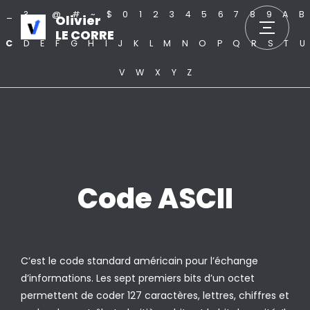
_
?
.
@
#
~
$
0
1
2
3
4
5
6
7
8
9
A
B
Olivier
LE CORRE
C
D
E
F
G
H
I
J
K
L
M
N
O
P
Q
R
S
T
U
V
W
X
Y
Z
Code ASCII
C’est le code standard américain pour l’échange
d’informations. Les sept premiers bits d’un octet
permettent de coder 127 caractères, lettres, chiffres et