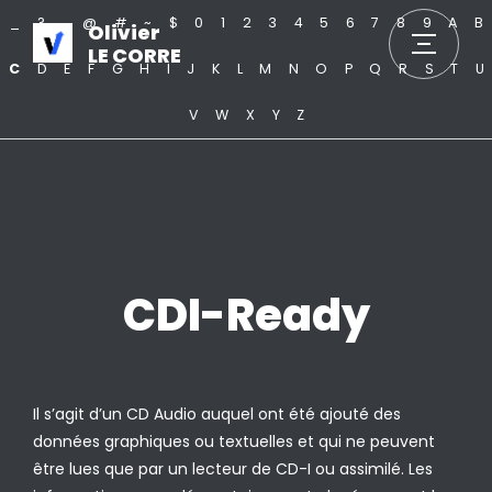
_
?
.
@
#
~
$
0
1
2
3
4
5
6
7
8
9
A
B
Olivier
LE CORRE
C
D
E
F
G
H
I
J
K
L
M
N
O
P
Q
R
S
T
U
V
W
X
Y
Z
CDI-Ready
Il s’agit d’un CD Audio auquel ont été ajouté des
données graphiques ou textuelles et qui ne peuvent
être lues que par un lecteur de CD-I ou assimilé. Les