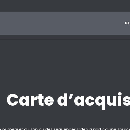
1
2
3
4
5
6
7
8
9
A
B
C
D
E
F
G
H
I
J
G
L
Z
Carte d’acquis
numériser du son ou des séquences vidéo à partir d’une source 