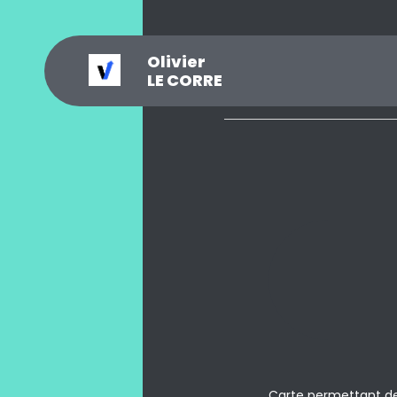
Olivier
_
?
.
@
#
~
$
0
LE CORRE
Carte permettant de 