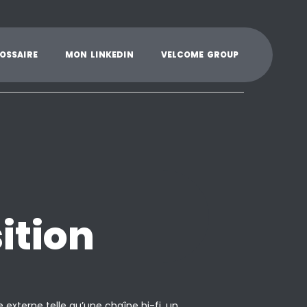
K
L
M
N
O
P
Q
R
S
T
U
V
W
X
Y
O
S
S
A
I
R
E
M
O
N
L
I
N
K
E
D
I
N
V
E
L
C
O
M
E
G
R
O
U
P
ition
externe telle qu’une chaîne hi-fi, un