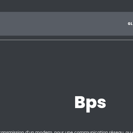
1
2
3
4
5
6
7
8
9
A
B
C
D
E
F
G
H
I
J
G
L
Z
Bps
 transmission d’un modem, pour une communication réseau, ou 