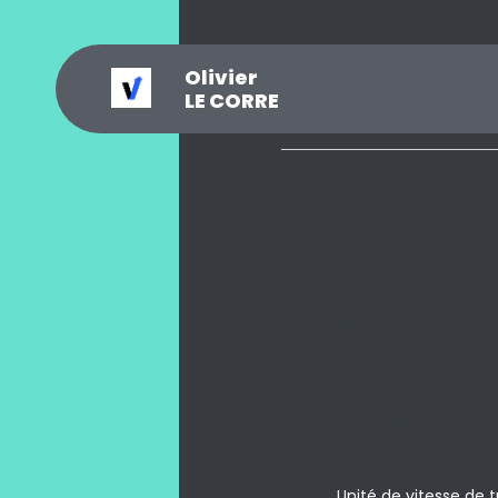
Olivier
_
?
.
@
#
~
$
0
LE CORRE
Unité de vitesse de