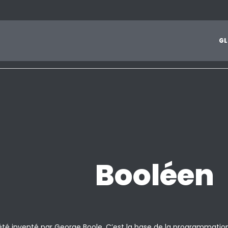
1
2
3
4
5
6
7
8
9
A
B
C
D
E
F
G
H
I
J
G
L
Z
Booléen
été inventé par George Boole. C’est la base de la programmation