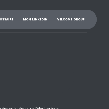
K
L
M
N
O
P
Q
R
S
T
U
V
W
X
Y
O
S
S
A
I
R
E
M
O
N
L
I
N
K
E
D
I
N
V
E
L
C
O
M
E
G
R
O
U
P
 des ordinateurs, de l’électronique