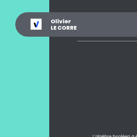
Olivier
_
?
.
@
#
~
$
0
LE CORRE
L’algèbre booléen a 