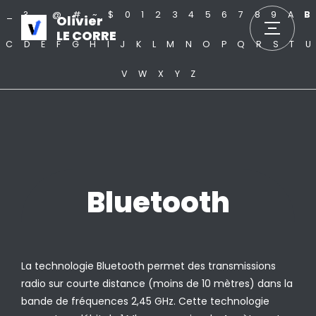
_
?
.
@
#
~
$
0
1
2
3
4
5
6
7
8
9
A
B
Olivier
LE CORRE
C
D
E
F
G
H
I
J
K
L
M
N
O
P
Q
R
S
T
U
V
W
X
Y
Z
Bluetooth
La technologie Bluetooth permet des transmissions
radio sur courte distance (moins de 10 mètres) dans la
bande de fréquences 2,45 GHz. Cette technologie