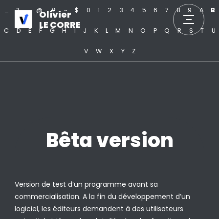
_
?
.
@
#
~
$
0
1
2
3
4
5
6
7
8
9
A
B
Olivier
LE CORRE
C
D
E
F
G
H
I
J
K
L
M
N
O
P
Q
R
S
T
U
V
W
X
Y
Z
Bêta version
Version de test d’un programme avant sa
commercialisation. A la fin du développement d’un
logiciel, les éditeurs demandent à des utilisateurs