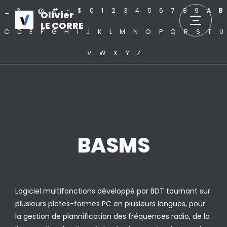
_
?
.
@
#
~
$
0
1
2
3
4
5
6
7
8
9
A
B
Olivier
LE CORRE
C
D
E
F
G
H
I
J
K
L
M
N
O
P
Q
R
S
T
U
V
W
X
Y
Z
BASMS
Logiciel multifonctions développé par BDT tournant sur
plusieurs plates-formes PC en plusieurs langues, pour
la gestion de plannification des fréquences radio, de la