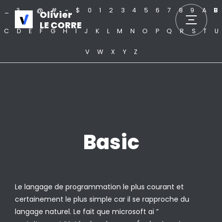
_
?
.
@
#
~
$
0
1
2
3
4
5
6
7
8
9
A
B
Olivier
LE CORRE
C
D
E
F
G
H
I
J
K
L
M
N
O
P
Q
R
S
T
U
V
W
X
Y
Z
Basic
Le langage de programmation le plus courant et
certainement le plus simple car il se rapproche du
langage naturel. Le fait que microsoft ai ”