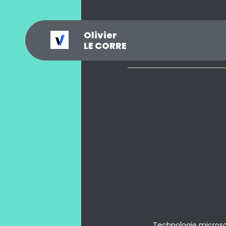
Olivier
_
?
.
@
#
~
$
0
LE CORRE
Technologie microsoft