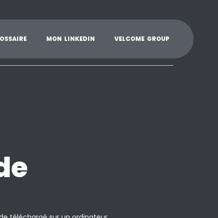
K
L
M
N
O
P
Q
R
S
T
U
V
W
X
Y
O
S
S
A
I
R
E
M
O
N
L
I
N
K
E
D
I
N
V
E
L
C
O
M
E
G
R
O
U
P
de
ode téléchargé sur un ordinateur.