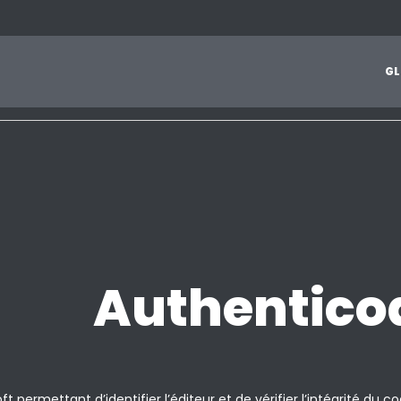
1
2
3
4
5
6
7
8
9
A
B
C
D
E
F
G
H
I
J
G
L
Z
Authentico
 permettant d’identifier l’éditeur et de vérifier l’intégrité du c