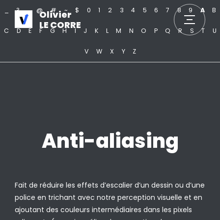
_
?
.
@
#
~
$
0
1
2
3
4
5
6
7
8
9
A
B
Olivier
LE CORRE
C
D
E
F
G
H
I
J
K
L
M
N
O
P
Q
R
S
T
U
V
W
X
Y
Z
Anti-aliasing
Fait de réduire les effets d’escalier d’un dessin ou d’une
police en trichant avec notre perception visuelle et en
ajoutant des couleurs intermédiaires dans les pixels