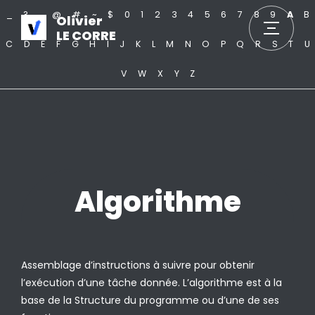
_
?
.
@
#
~
$
0
1
2
3
4
5
6
7
8
9
A
B
Olivier
LE CORRE
C
D
E
F
G
H
I
J
K
L
M
N
O
P
Q
R
S
T
U
V
W
X
Y
Z
Algorithme
Assemblage d’instructions à suivre pour obtenir
l’exécution d’une tâche donnée. L’algorithme est à la
base de la Structure du programme ou d’une de ses