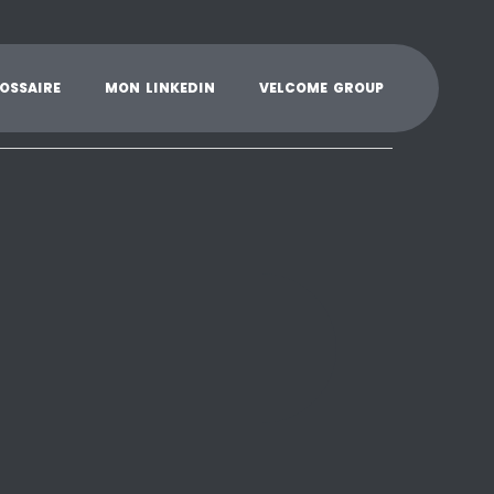
K
L
M
N
O
P
Q
R
S
T
U
V
W
X
Y
O
S
S
A
I
R
E
M
O
N
L
I
N
K
E
D
I
N
V
E
L
C
O
M
E
G
R
O
U
P