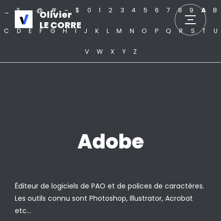
_
?
.
@
#
~
$
0
1
2
3
4
5
6
7
8
9
A
B
Olivier
LE CORRE
C
D
E
F
G
H
I
J
K
L
M
N
O
P
Q
R
S
T
U
V
W
X
Y
Z
Adobe
Éditeur de logiciels de PAO et de polices de caractères.
Les outils connu sont Photoshop, Illustrator, Acrobat
etc…